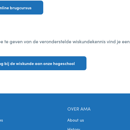
online brugcursus
e te geven van de veronderstelde wiskundekennis vind je een
ing bij de wiskunde aan onze hogeschool
OVER AMA
es
About us
History