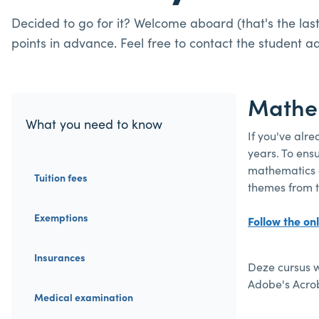
Decided to go for it? Welcome aboard (that's the last 
points in advance. Feel free to contact the student a
Mathem
What you need to know
If you've alr
years. To ens
mathematics c
Tuition fees
themes from t
Exemptions
Follow the on
Insurances
Deze cursus w
Adobe's Acro
Medical examination