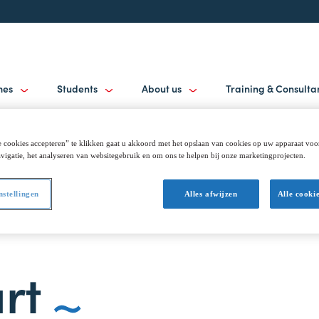
mes
Students
About us
Training & Consult
 cookies accepteren” te klikken gaat u akkoord met het opslaan van cookies op uw apparaat voo
vigatie, het analyseren van websitegebruik en om ons te helpen bij onze marketingprojecten.
Overview
nstellingen
Alles afwijzen
Alle cooki
art