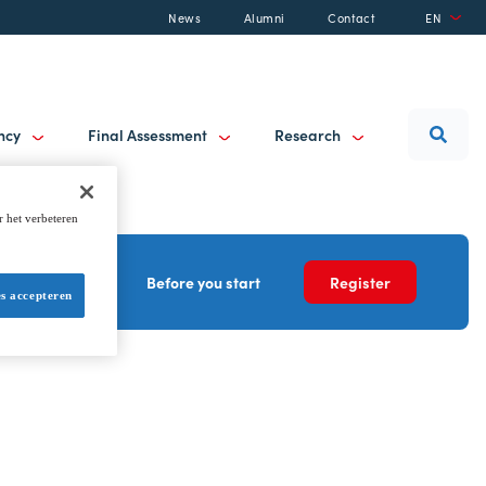
News
Alumni
Contact
EN
ancy
Final Assessment
Research
r het verbeteren
Program
Before you start
Register
es accepteren