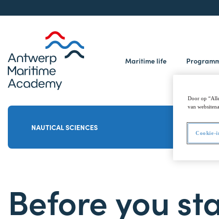
Maritime life
Program
Door op “Alle
van websitena
NAUTICAL SCIENCES
Cookie-i
Before you st