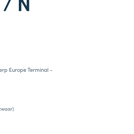
/ N
erp Europe Terminal -
(zwaar)