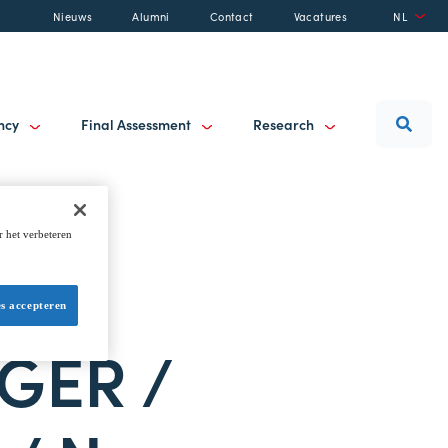
Nieuws
Alumni
Contact
Vacatures
NL
ancy
Final Assessment
Research
r het verbeteren
es accepteren
GER /