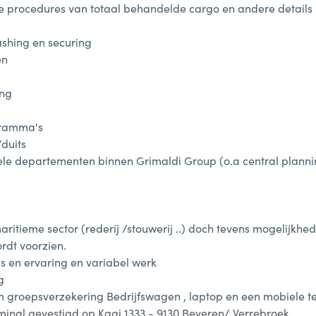
 procedures van totaal behandelde cargo en andere details m
lashing en securing
en
ing
gramma's
duits
le departementen binnen Grimaldi Group (o.a central planni
ritieme sector (rederij /stouwerij ..) doch tevens mogelijkhed
dt voorzien.
is en ervaring en variabel werk
g
en groepsverzekering Bedrijfswagen , laptop en een mobiele te
rminal gevestigd op Kaai 1333 - 9130 Beveren/ Verrebroek