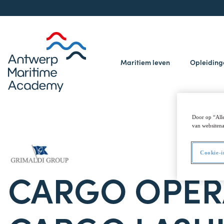
Maritiem leven
Opleidin
Door op “Alle
van websitena
Cookie-i
CARGO OPER