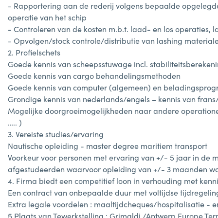
- Rapportering aan de rederij volgens bepaalde opgelegde
operatie van het schip
- Controleren van de kosten m.b.t. laad- en los operaties, 
- Opvolgen/stock controle/distributie van lashing material
2. Profielschets
Goede kennis van scheepsstuwage incl. stabiliteitsbereken
Goede kennis van cargo behandelingsmethoden
Goede kennis van computer (algemeen) en beladingspro
Grondige kennis van nederlands/engels – kennis van frans/
Mogelijke doorgroeimogelijkheden naar andere operatione
….. )
3. Vereiste studies/ervaring
Nautische opleiding - master degree maritiem transport
Voorkeur voor personen met ervaring van +/- 5 jaar in de ma
afgestudeerden waarvoor opleiding van +/- 3 maanden wor
4. Firma biedt een competitief loon in verhouding met kenn
Een contract van onbepaalde duur met voltijdse tijdregelin
Extra legale voordelen : maaltijdcheques/hospitalisatie - 
5.Plaats van Tewerkstelling : Grimaldi /Antwerp Europe Te