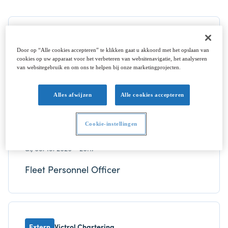
Extern
ABO Global
Door op “Alle cookies accepteren” te klikken gaat u akkoord met het opslaan van
wo, 06/03/2026 - 11:28
cookies op uw apparaat voor het verbeteren van websitenavigatie, het analyseren
van websitegebruik en om ons te helpen bij onze marketingprojecten.
Maritime Transport Planner
Alles afwijzen
Alle cookies accepteren
Cookie-instellingen
Extern
Exmar
di, 05/19/2026 - 20:17
Fleet Personnel Officer
Extern
Victrol Chartering