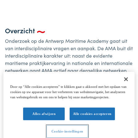
Overzicht
Onderzoek op de Antwerp Maritime Academy gaat uit
van interdisciplinaire vragen en aanpak. De AMA buit dit
interdisciplinaire karakter uit: naast de evidente
maritieme praktijkervaring in nationale en internationale
netwerken gaat AMA actief naar dergelijke netwerken
op zoek. Dit onderzoek kan praktijkgericht of toegepast
van aard zijn. Praktijkgericht onderzoek ontstaat vanuit
Door op “Alle cookies accepteren” te klikken gaat u akkoord met het opslaan van
concrete vraagstellingen binnen de opleidings- en/of
cookies op uw apparaat voor het verbeteren van websitenavigatie, het analyseren
van websitegebruik en om ons te helpen bij onze marketingprojecten.
beroepspraktijk en streeft naar multidisciplinaire
oplossingen die binnen diezelfde praktijk
toepasbaar/bruikbaar zijn. Toegepast onderzoek
Alles afwijzen
Alle cookies accepteren
vertrekt vanuit fundamentele wetenschappelijke kennis
en gebruikt deze kennis in reële voorbeelden en
Cookie-instellingen
situaties.