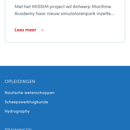
Met het MISSIM project wil Antwerp Maritime
Academy haar nieuw simulatorenpark inzetten
om de dienstverlening naar het maritieme
weefsel in Vlaanderen te moderniseren en
Lees meer
verruimen.
OPLEIDINGEN
Nautische wetenschappen
Scheepswerktuigkunde
Hydrography
TRAININGEN