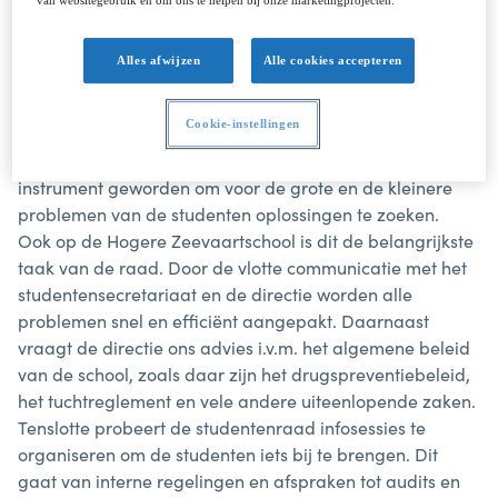
van websitegebruik en om ons te helpen bij onze marketingprojecten.
Wat doen we?
In onze vergaderingen behandelen we alle
Alles afwijzen
Alle cookies accepteren
opmerkingen, vragen en problemen die de studenten
ons aanreikten. Wij zorgen er dan voor dat de juiste
Cookie-instellingen
persoon deze informatie ontvangt om dit probleem op te
lossen. Een studentenraad is ondertussen een onmisbaar
instrument geworden om voor de grote en de kleinere
problemen van de studenten oplossingen te zoeken.
Ook op de Hogere Zeevaartschool is dit de belangrijkste
taak van de raad. Door de vlotte communicatie met het
studentensecretariaat en de directie worden alle
problemen snel en efficiënt aangepakt. Daarnaast
vraagt de directie ons advies i.v.m. het algemene beleid
van de school, zoals daar zijn het drugspreventiebeleid,
het tuchtreglement en vele andere uiteenlopende zaken.
Tenslotte probeert de studentenraad infosessies te
organiseren om de studenten iets bij te brengen. Dit
gaat van interne regelingen en afspraken tot audits en