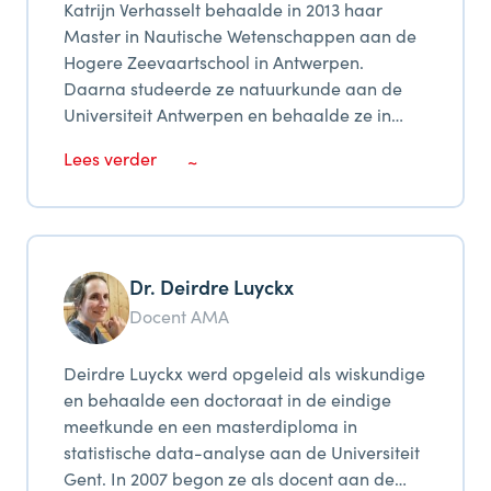
Katrijn Verhasselt behaalde in 2013 haar
een behoorlijke hoeveelheid publicaties over
Master in Nautische Wetenschappen aan de
het onderwerp en was mentor voor twee
Hogere Zeevaartschool in Antwerpen.
proefschriften in Nautische Wetenschappen
Daarna studeerde ze natuurkunde aan de
aan de Academie. Momenteel zoekt hij
Universiteit Antwerpen en behaalde ze in
verbindingen tussen biologie (micro-
2016 haar Master in Science. Ze werkte 3 jaar
organismen) en de scheepvaartwereld, en
Lees verder
voor de Koninklijke Sterrenwacht van België,
probeert hij toekomstige kapiteins betrokken
alvorens terug te keren naar de Hogere
en enthousiast te maken voor duurzame
Zeevaartschool. In januari 2020 vervoegde ze
ontwikkeling en een groenere wereld. Hij
AMACORT en begon ze te werken aan haar
schrijft voor een populair wetenschappelijke
doctoraatsonderzoek “Lange termijnscorrosie
blog, podcast, zingt (maar niet in het lab) en
Dr. Deirdre Luyckx
van gasgranaten”, gesitueerd binnen het
verwart eerlijke zeilers graag met woorden
Docent AMA
DISARM-project.
als "multivariate statistiek",
"omgevingsmetagenomica" en
Deirdre Luyckx werd opgeleid als wiskundige
"impactfactor".
en behaalde een doctoraat in de eindige
meetkunde en een masterdiploma in
statistische data-analyse aan de Universiteit
Gent. In 2007 begon ze als docent aan de