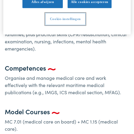
Alles afwijzen
Alle cookies accepteren
Course Content
Medical care on board: publications and administration,
Cookie-instellingen
hygiene and prevention, multiple casualties and
fatalities, plus practical skills (CPR/resuscitation, clinical
examination, nursing, infections, mental health
emergencies).
Competences
Organise and manage medical care and work
effectively with the relevant maritime medical
publications (e.g., IMGS, ICS medical section, MFAG).
Model Courses
MC 7.01 (medical care on board) + MC 1.15 (medical
care).