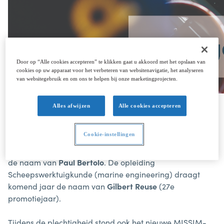
Door op “Alle cookies accepteren” te klikken gaat u akkoord met het opslaan van
cookies op uw apparaat voor het verbeteren van websitenavigatie, het analyseren
van websitegebruik en om ons te helpen bij onze marketingprojecten.
Alles afwijzen
Alle cookies accepteren
Op 4 oktober werd met de traditionele naamgeving het
academiejaar officieel ingeluid.
Cookie-instellingen
Tijdens deze 117de editie kreeg de nieuwe lichting
studenten van de opleiding Nautische Wetenschappen
de naam van
Paul Bertolo
. De opleiding
Scheepswerktuigkunde (marine engineering) draagt
komend jaar de naam van
Gilbert Reuse
(27e
promotiejaar).
Tijdens de plechtigheid stond ook het nieuwe MISSIM-