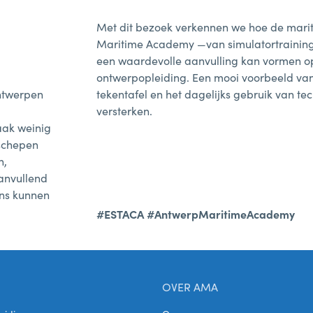
Met dit bezoek verkennen we hoe de mari
Maritime Academy —van simulatortraining 
een waardevolle aanvulling kan vormen o
ontwerpopleiding. Een mooi voorbeeld va
ontwerpen
tekentafel en het dagelijks gebruik van t
versterken.
aak weinig
 schepen
n,
anvullend
ons kunnen
#ESTACA
#AntwerpMaritimeAcademy
OVER AMA