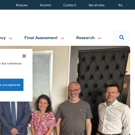
Nieuws
Alumni
Contact
Vacatures
NL
ancy
Final Assessment
Research
r het verbeteren
es accepteren