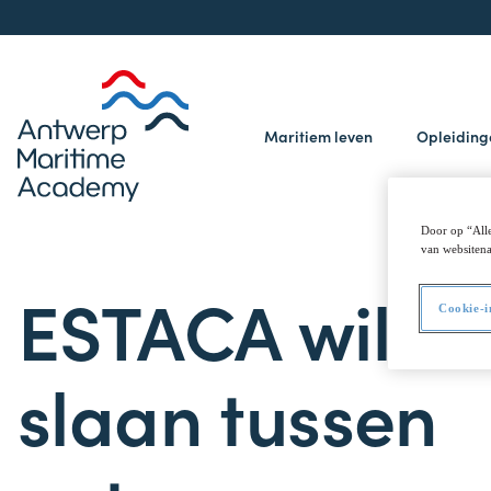
Maritiem leven
Opleidin
Door op “Alle
van websitena
ESTACA wil b
Cookie-i
slaan tussen