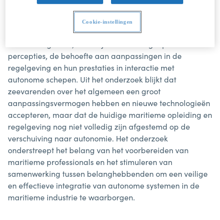
(MASS)".
Dit onderzoek gaat in op de impact van maritieme
Cookie-instellingen
autonome oppervlakteschepen op officieren met een
vaarbevoegdheid, waarbij de nadruk ligt op hun
percepties, de behoefte aan aanpassingen in de
regelgeving en hun prestaties in interactie met
autonome schepen. Uit het onderzoek blijkt dat
zeevarenden over het algemeen een groot
aanpassingsvermogen hebben en nieuwe technologieën
accepteren, maar dat de huidige maritieme opleiding en
regelgeving nog niet volledig zijn afgestemd op de
verschuiving naar autonomie. Het onderzoek
onderstreept het belang van het voorbereiden van
maritieme professionals en het stimuleren van
samenwerking tussen belanghebbenden om een veilige
en effectieve integratie van autonome systemen in de
maritieme industrie te waarborgen.