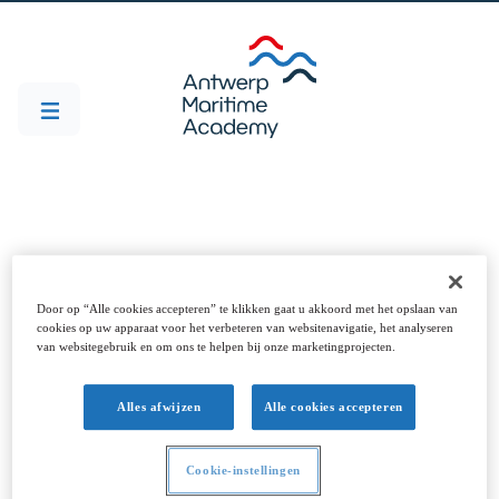
Projecten
Door op “Alle cookies accepteren” te klikken gaat u akkoord met het opslaan van
cookies op uw apparaat voor het verbeteren van websitenavigatie, het analyseren
van websitegebruik en om ons te helpen bij onze marketingprojecten.
Alles afwijzen
Alle cookies accepteren
DISARM
SOCORRO
DISARM
Cookie-instellingen
Corrosie kost