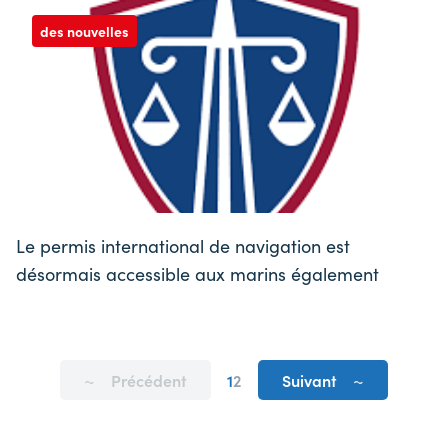
des nouvelles
Le permis international de navigation est
désormais accessible aux marins également
Pagination
Page
Précédent
Page
1
Page
2
Page
Suivant
précédente
courante
suivante