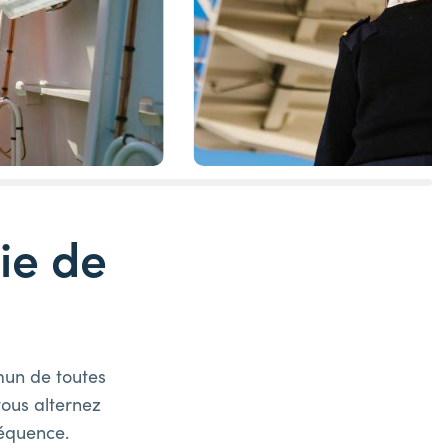
ie de
mun de toutes
vous alternez
équence.