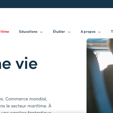
ritime
Educations
Étudier
A propos
T
e vie
mes. Commerce mondial,
ans le secteur maritime. À
une carrière fantastique