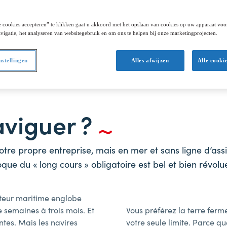
ne grande école
ers, le centre névralgique
 cookies accepteren” te klikken gaat u akkoord met het opslaan van cookies op uw apparaat voo
vigatie, het analyseren van websitegebruik en om ons te helpen bij onze marketingprojecten.
nstellingen
Alles afwijzen
Alle cooki
aviguer ?
votre propre entreprise, mais en mer et sans ligne d’as
oque du « long cours » obligatoire est bel et bien révolu
ecteur maritime englobe
 semaines à trois mois. Et
Vous préférez la terre fer
ntes. Mais les navires
votre seule limite. Parce qu