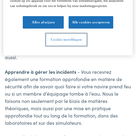
cookies op uw apparaat voor het verbeteren van websitenavigatie, het analyseren
instruments de bord, la navigation, les cartes et les
van websitegebruik en om ons te helpen bij onze marketingprojecten.
manœuvres. Vous apprendrez très vite ensuite tout sur
les différents types de marchandises et sur la manière
Alles afwijzen
Alle cookies accepteren
dont elles doivent être chargées et déchargées à bord.
Le transport de marchandises implique également de
Cookie-instellingen
nombreux documents et contrôles à effectuer selon des
traités internationaux - vous maîtriserez bientôt ce sujet
aussi.
Apprendre à gérer les incidents
- Vous recevrez
également une formation approfondie en matière de
sécurité afin de savoir quoi faire si votre navire prend feu
ou si un membre d’équipage tombe à l’eau. Nous le
faisons non seulement par le biais de matières
théoriques, mais aussi par une mise en pratique
approfondie tout au long de la formation, dans des
laboratoires et sur des simulateurs.