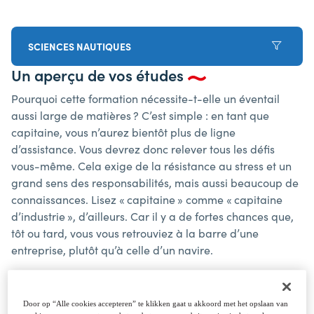
SCIENCES NAUTIQUES
Un aperçu de vos études
Pourquoi cette formation nécessite-t-elle un éventail
aussi large de matières ? C’est simple : en tant que
capitaine, vous n’aurez bientôt plus de ligne
d’assistance. Vous devrez donc relever tous les défis
vous-même. Cela exige de la résistance au stress et un
grand sens des responsabilités, mais aussi beaucoup de
connaissances. Lisez « capitaine » comme « capitaine
d’industrie », d’ailleurs. Car il y a de fortes chances que,
tôt ou tard, vous vous retrouviez à la barre d’une
entreprise, plutôt qu’à celle d’un navire.
Apprendre à naviguer
- Nous commençons par vous
Door op “Alle cookies accepteren” te klikken gaat u akkoord met het opslaan van
enseigner tout ce que vous devez savoir sur les